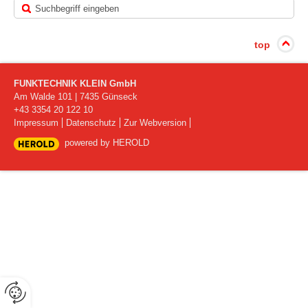
top
FUNKTECHNIK KLEIN GmbH
Am Walde 101
|
7435
Günseck
+43 3354 20 122 10
Impressum
Datenschutz
Zur Webversion
powered by HEROLD