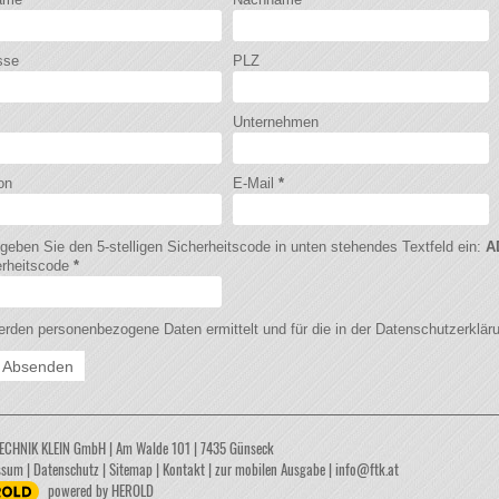
sse
PLZ
Unternehmen
on
E-Mail
*
 geben Sie den 5-stelligen Sicherheitscode in unten stehendes Textfeld ein:
A
erheitscode
*
rden personenbezogene Daten ermittelt und für die in der
Datenschutzerklär
ECHNIK KLEIN GmbH
|
Am Walde 101
|
7435
Günseck
ssum
|
Datenschutz
|
Sitemap
|
Kontakt
|
zur mobilen Ausgabe
|
info@ftk.at
powered by HEROLD