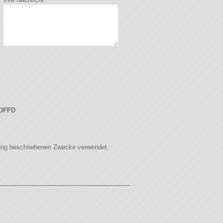
DFFD
ung
beschriebenen Zwecke verwendet.